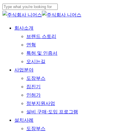
Skip
to
Close
main
Search
Menu
회사소개
content
브랜드 스토리
연혁
특허 및 인증서
오시는길
사업분야
도장부스
집진기
인허가
정부지원사업
설비 구매·도입 프로그램
설치사례
도장부스