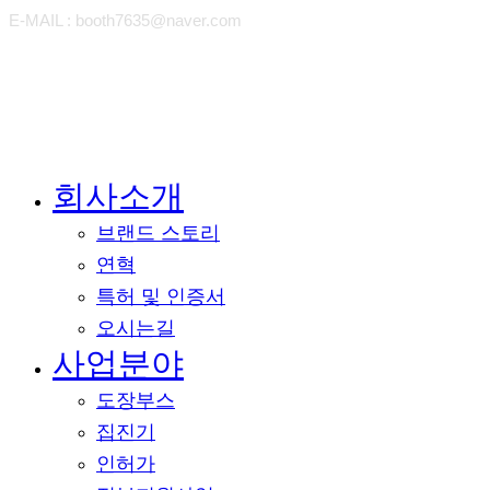
E-MAIL : booth7635@naver.com
회사소개
Close
Menu
브랜드 스토리
연혁
특허 및 인증서
오시는길
사업분야
도장부스
집진기
인허가