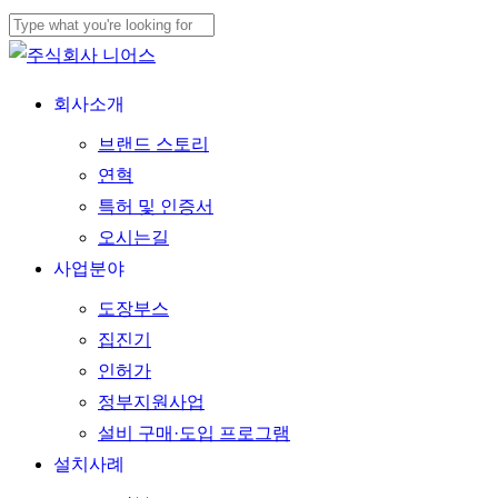
Skip
to
Close
main
Search
Menu
회사소개
content
브랜드 스토리
연혁
특허 및 인증서
오시는길
사업분야
도장부스
집진기
인허가
정부지원사업
설비 구매·도입 프로그램
설치사례