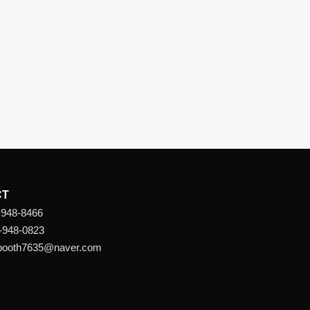
CT
-948-8466
-948-0823
 booth7635@naver.com