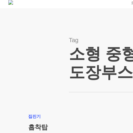
Skip
to
main
content
Tag
소형 중형
도장부스
흡착탑
집진기
흡착탑