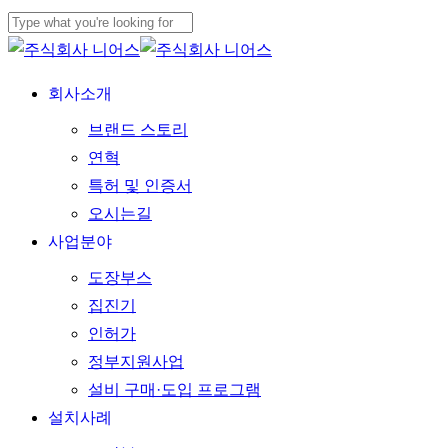
Skip
to
Close
main
Search
Menu
회사소개
content
브랜드 스토리
연혁
특허 및 인증서
오시는길
사업분야
도장부스
집진기
인허가
정부지원사업
설비 구매·도입 프로그램
설치사례