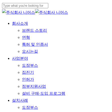
Skip
to
Close
main
Search
Menu
회사소개
content
브랜드 스토리
연혁
특허 및 인증서
오시는길
사업분야
도장부스
집진기
인허가
정부지원사업
설비 구매·도입 프로그램
설치사례
도장부스