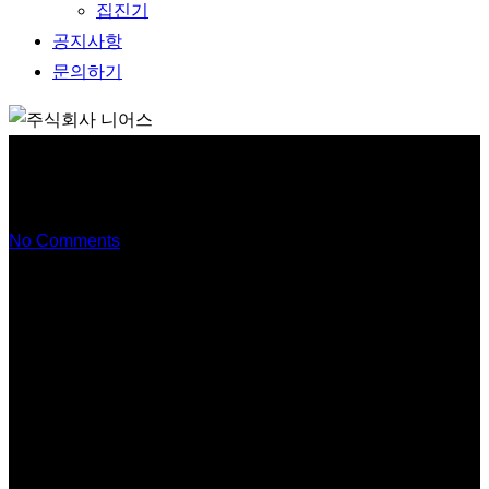
집진기
공지사항
문의하기
흡착탑
No Comments