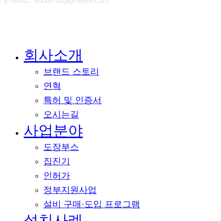
E-MAIL : booth7635@naver.com
회사소개
Close
Menu
브랜드 스토리
연혁
특허 및 인증서
오시는길
사업분야
도장부스
집진기
인허가
정부지원사업
설비 구매·도입 프로그램
설치사례