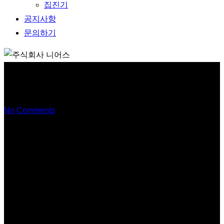
집진기
공지사항
문의하기
흡착탑
No Comments