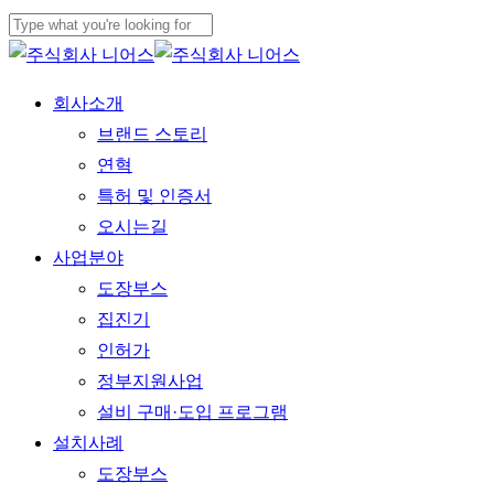
Skip
to
Close
main
Search
Menu
회사소개
content
브랜드 스토리
연혁
특허 및 인증서
오시는길
사업분야
도장부스
집진기
인허가
정부지원사업
설비 구매·도입 프로그램
설치사례
도장부스