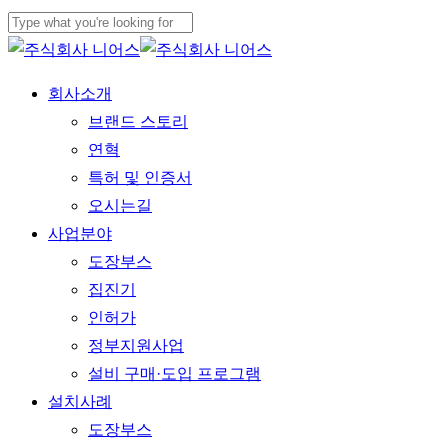
Skip
to
Close
main
Search
Menu
회사소개
content
브랜드 스토리
연혁
특허 및 인증서
오시는길
사업분야
도장부스
집진기
인허가
정부지원사업
설비 구매·도입 프로그램
설치사례
도장부스