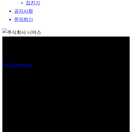
집진기
공지사항
문의하기
흡착탑
No Comments