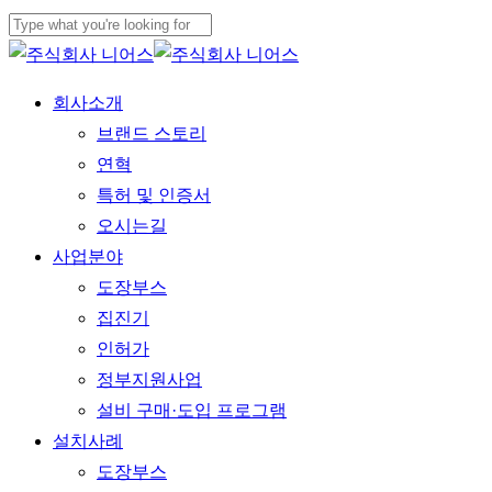
Skip
to
Close
main
Search
Menu
회사소개
content
브랜드 스토리
연혁
특허 및 인증서
오시는길
사업분야
도장부스
집진기
인허가
정부지원사업
설비 구매·도입 프로그램
설치사례
도장부스