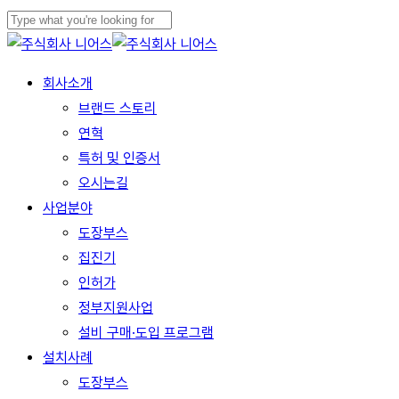
Skip
to
Close
main
Search
Menu
회사소개
content
브랜드 스토리
연혁
특허 및 인증서
오시는길
사업분야
도장부스
집진기
인허가
정부지원사업
설비 구매·도입 프로그램
설치사례
도장부스