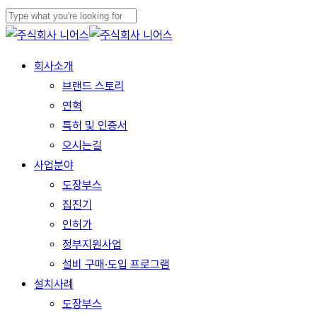
Skip
to
Close
main
Search
Menu
회사소개
content
브랜드 스토리
연혁
특허 및 인증서
오시는길
사업분야
도장부스
집진기
인허가
정부지원사업
설비 구매·도입 프로그램
설치사례
도장부스