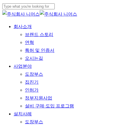
Skip
to
Close
main
Search
Menu
회사소개
content
브랜드 스토리
연혁
특허 및 인증서
오시는길
사업분야
도장부스
집진기
인허가
정부지원사업
설비 구매·도입 프로그램
설치사례
도장부스