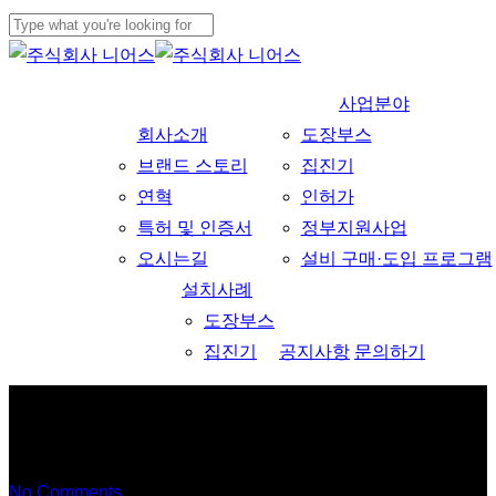
Skip
to
Close
main
Search
사업분야
content
회사소개
도장부스
브랜드 스토리
집진기
연혁
인허가
특허 및 인증서
정부지원사업
오시는길
설비 구매·도입 프로그램
설치사례
도장부스
집진기
공지사항
문의하기
도장부스
No Comments