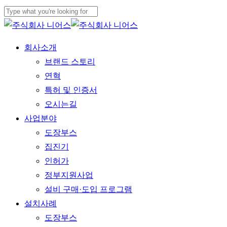
Skip
to
Close
main
Search
Menu
회사소개
content
브랜드 스토리
연혁
특허 및 인증서
오시는길
사업분야
도장부스
집진기
인허가
정부지원사업
설비 구매·도입 프로그램
설치사례
도장부스