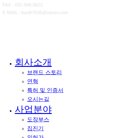
FAX : 031-948-0823
E-MAIL : booth7635@naver.com
회사소개
Close
Menu
브랜드 스토리
연혁
특허 및 인증서
오시는길
사업분야
도장부스
집진기
인허가